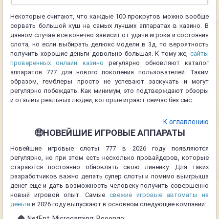
Некоторые считают, что каждые 100 прокрутов можно вообще
сорвать большой куш на самых лучших аппаратах в казино. В
данном случае все конечно зависит от удачи игрока и состояния
слота, но если выбирать делюкс модели в 3д, то вероятность
получить хорошие деньги довольно большая. К тому же,
сайты
проверенных онлайн казино
регулярно обновляют каталог
аппаратов 777 для нового поколения пользователей. Таким
образом, гемблеры просто не успевают заскучать и могут
регулярно побеждать. Как минимум, это подтверждают обзоры
и отзывы реальных людей, которые играют сейчас без смс.
К оглавлению
🤑НОВЕЙШИЕ ИГРОВЫЕ АППАРАТЫ
Новейшие игровые слоты 777 в 2026 году появляются
регулярно, но при этом есть несколько провайдеров, которые
стараются постоянно обновлять свою линейку. Для таких
разработчиков важно делать супер слоты и помимо выигрыша
денег еще и дать возможность человеку получить совершенно
новый игровой опыт. Самые
свежие игровые автоматы на
деньги
в 2026 году выпускают в основном следующие компании:
NetEnt; Microgaming; Booongo;