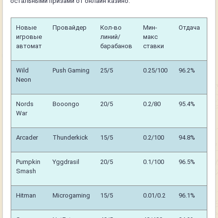
остальными призами от онлайн казино.
Новые
Провайдер
Кол-во
Мин-
Отдача
игровые
линий/
макс
автомат
барабанов
ставки
Wild
Push Gaming
25/5
0.25/100
96.2%
Neon
Nords
Booongo
20/5
0.2/80
95.4%
War
Arcader
Thunderkick
15/5
0.2/100
94.8%
Pumpkin
Yggdrasil
20/5
0.1/100
96.5%
Smash
Hitman
Microgaming
15/5
0.01/0.2
96.1%