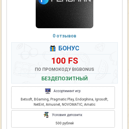
0 отзывов
БОНУС
100 FS
ПО ПРОМОКОДУ BIGBONUS
БЕЗДЕПОЗИТНЫЙ
Ассортимент игр:
Betsoft, BGaming, Pragmatic Play, Endorphina, Igrosoft,
NetEnt, Amusnet, NOVOMATIC, Amatic
Условия депозита:
500 рублей