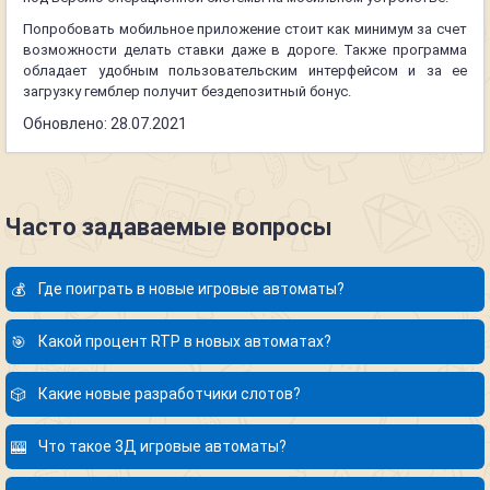
Попробовать мобильное приложение стоит как минимум за счет
возможности делать ставки даже в дороге. Также программа
обладает удобным пользовательским интерфейсом и за ее
загрузку гемблер получит бездепозитный бонус.
Обновлено: 28.07.2021
Часто задаваемые вопросы
Где поиграть в новые игровые автоматы?
Какой процент RTP в новых автоматах?
Какие новые разработчики слотов?
Что такое 3Д игровые автоматы?