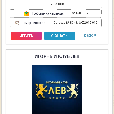
от 50 RUB
от 150 RUB
Требования к выводу:
Curacao № 8048/JAZ2015-010
Номер лицензии:
ОБЗОР
ИГРАТЬ
СКАЧАТЬ
ИГОРНЫЙ КЛУБ ЛЕВ