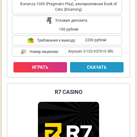
Bonanza 1000 (Pragmatic Play), альтернативная Book of
Cats (BGaming)
Условия депозита:
100 рублей
2200 рублей
Требования к выводу:
Anjouan 3-102-937610 SRL
Номер лицензии:
ИГРАТЬ
СКАЧАТЬ
R7 CASINO