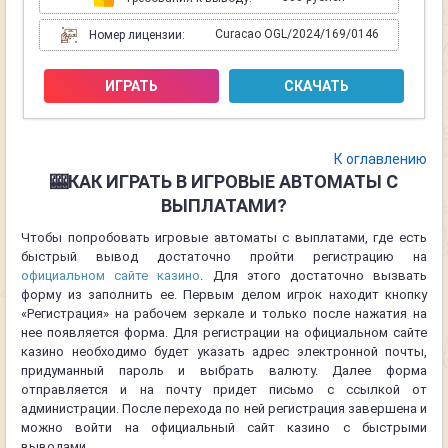
Curacao OGL/2024/169/0146
Номер лицензии:
ИГРАТЬ
СКАЧАТЬ
К оглавлению
🎰КАК ИГРАТЬ В ИГРОВЫЕ АВТОМАТЫ С
ВЫПЛАТАМИ?
Чтобы попробовать игровые автоматы с выплатами, где есть
быстрый вывод достаточно пройти регистрацию на
официальном сайте казино
. Для этого достаточно вызвать
форму из заполнить ее. Первым делом игрок находит кнопку
«Регистрация» на рабочем зеркале и только после нажатия на
нее появляется форма. Для регистрации на официальном сайте
казино необходимо будет указать адрес электронной почты,
придуманный пароль и выбрать валюту. Далее форма
отправляется и на почту придет письмо с ссылкой от
администрации. После перехода по ней регистрация завершена и
можно войти на официальный сайт казино с быстрыми
выводами.