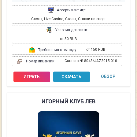
Ассортимент игр:
Слоты, Live Casino, Столы, Ставки на спорт
Условия депозита:
от 50 RUB
от 150 RUB
Требования к выводу:
Curacao № 8048/JAZ2015-010
Номер лицензии:
ОБЗОР
ИГРАТЬ
СКАЧАТЬ
ИГОРНЫЙ КЛУБ ЛЕВ