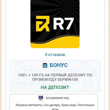
0 отзывов
БОНУС
100% + 100 FS НА ПЕРВЫЙ ДЕПОЗИТ ПО
ПРОМОКОДУ DEPWIN100
НА ДЕПОЗИТ
Ассортимент игр:
Игровые автоматы, Live дилеры, Краш игры, Настольные
игры