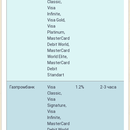
Classic,
Visa
Infinite,
Visa Gold,
Visa
Platinum,
MasterCard
Debit World,
MasterCard
World Elite,
MasterCard
Debit
Standart
Газпромбанк
Visa
1.2%
2-3 часа
Classic,
Visa
Signature,
Visa
Infinite,
MasterCard
Debit World,