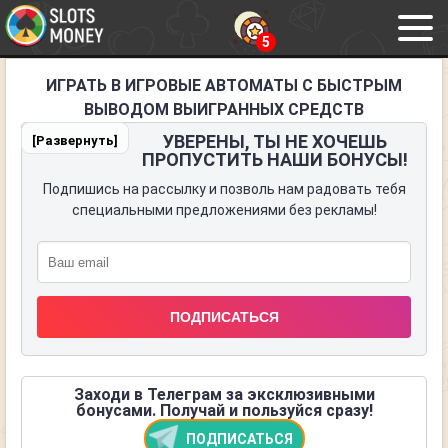
ИГРАТЬ В ИГРОВЫЕ АВТОМАТЫ С БЫСТРЫМ
ВЫВОДОМ ВЫИГРАННЫХ СРЕДСТВ
УВЕРЕНЫ, ТЫ НЕ ХОЧЕШЬ
[Развернуть]
ПРОПУСТИТЬ НАШИ БОНУСЫ!
Подпишись на рассылку и позволь нам радовать тебя
специальными предложениями без рекламы!
Заходи в Телеграм за эксклюзивными
бонусами. Получай и пользуйся сразу!
ПОДПИСАТЬСЯ