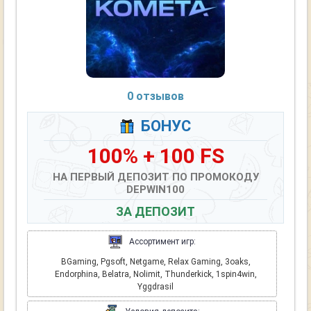
0 отзывов
БОНУС
100% + 100 FS
НА ПЕРВЫЙ ДЕПОЗИТ ПО ПРОМОКОДУ
DEPWIN100
ЗА ДЕПОЗИТ
Ассортимент игр:
BGaming, Pgsoft, Netgame, Relax Gaming, 3oaks,
Endorphina, Belatra, Nolimit, Thunderkick, 1spin4win,
Yggdrasil