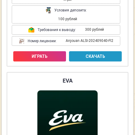
Условия депозита:
100 рублей
300 рублей
Требования к выводу:
Anjouan ALSI-202409040-FI2
Номер лицензии:
ИГРАТЬ
СКАЧАТЬ
EVA