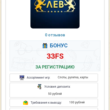
0 отзывов
БОНУС
33FS
ЗА РЕГИСТРАЦИЮ
Слоты, рулетка, карты
Ассортимент игр:
Условия депозита:
50 рублей
100 рублей
Требования к выводу: