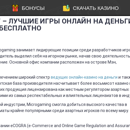
БОНУСЫ
СКАЧАТЬ КАЗИНО
– ЛУЧШИЕ ИГРЫ ОНЛАЙН НА ДЕНЬГ
БЕСПЛАТНО
icrogaming занимает лидирующие позиции среди разработчиков игр
одитель выделил себя на игорном рынке, начав свою деятельност
жение. Основной офис компании расположен на острове Мэн,
печением широкий спектр
ведущих онлайн-казино на деньги
и так
нтская база производителя насчитывает более восьмисот казино 
о их продукция лицензирована как местным регулятором азартных и
ими из самых респектабельных и влиятельных лицензиатов в инд
й индустрии, Microgaming смогла добиться высокого качества в
маты крайне популярными среди азартных игроков по всему миру.
вании eCOGRA (e-Commerce and Online Game Regulation and Assuran