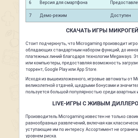
6
Версия для смартфона
Предоставле
7
Демо-режим
Доступен
СКАЧАТЬ ИГРЫ МИКРОГЕЙ
Стоит подчеркнуть, что Microgaming производит игр
обладающих стандартным набором функций, до инно
платежных линий благодаря технологии Megaways. Э
или компьютеры, предоставляя возможность загрузи
торрент, Google Play или App Store.
Исходя из вышеизложенного, игровые автоматы от M
великолепной отдачей, щедрыми бонусами и значител
пользуется большой популярностью среди азартных и
LIVE-ИГРЫ С ЖИВЫМ ДИЛЛЕРОМ
Производитель Microgaming известен не только свои
разнообразных развлечений, включая как классически
уступающие им по интересу. Ассортимент не огранич
уровнем риска.