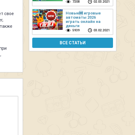
7208
02.03.2021
Новые🆕 игровые
ет свое
автоматы 2026
r,
играть онлайн на
деньги
 также
5939
03.02.2021
ВСЕ СТАТЬИ
 при
,