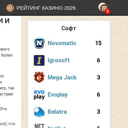
РЕЙТИНГ КАЗИНО 2026
И И
Софт
Novomatic
15
ового
ь более
Igrosoft
6
же
Mega Jack
3
и
гр, так
Evoplay
6
устрии.
 Это
Belatra
3
ce), что