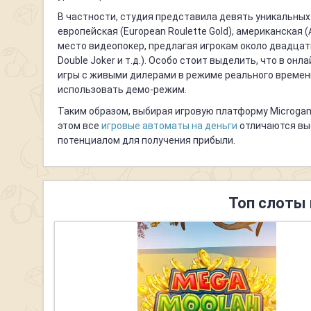
В частности, студия представила девять уникальных 
европейская (European Roulette Gold), американская (
место видеопокер, предлагая игрокам около двадцати ва
Double Joker и т.д.). Особо стоит выделить, что в о
игры с живыми дилерами в режиме реального времени
использовать демо-режим.
Таким образом, выбирая игровую платформу Microgami
этом все
игровые автоматы на деньги
отличаются вы
потенциалом для получения прибыли.
Топ слоты 
5264